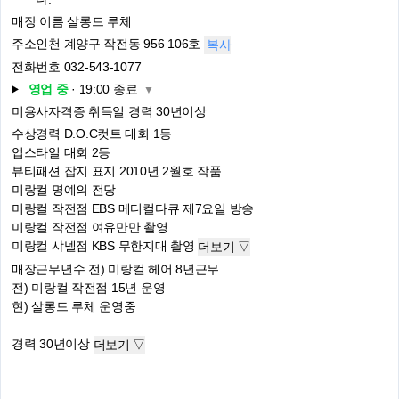
매장 이름
살롱드 루체
주소
인천 계양구 작전동 956 106호
복사
전화번호
032-543-1077
영업 중
· 19:00 종료
▼
미용사자격증 취득일
경력 30년이상
수상경력
D.O.C컷트 대회 1등
업스타일 대회 2등
뷰티패션 잡지 표지 2010년 2월호 작품
미랑컬 명예의 전당
미랑컬 작전점 EBS 메디컬다큐 제7요일 방송
미랑컬 작전점 여유만만 촬영
미랑컬 샤넬점 KBS 무한지대 촬영
더보기 ▽
매장근무년수
전) 미랑컬 헤어 8년근무
전) 미랑컬 작전점 15년 운영
현) 살롱드 루체 운영중
경력 30년이상
더보기 ▽