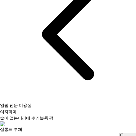
열펌 전문 미용실
여자파마
숱이 없는머리에 뿌리볼륨 펌
살롱드 루체