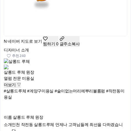
N
네이버 지도로 보기
찜하기
0
글주소복사
디자이너 소개
추천
240
살롱드 루체
원장
열펌 전문 미용실
더보기 ▽
#살롱드루체
#계양구미용실
#숱이없는머리에뿌리볼륨펌
#작전동미
용실
이름
살롱드 루체 원장
소개
인천 작전동 살롱드루체 언제나 고객님들께 최선을 다하겠습니
다.