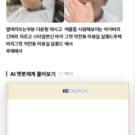
옆머리뜨는부분 다운펌 하시고
여름철 시원해보이는 아이비리
긴머리 자르고 스타일변신 아이
그컷 작전동 미용실 살롱드루체
비리그컷 작전동 미용실 살롱드
에서
루체에서
AI 챗봇에게 물어보기
추천
5
KR
EN
JP
CN
×