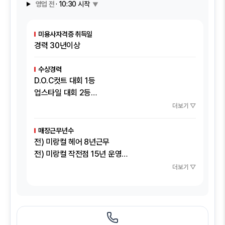
영업 전
· 10:30 시작
▼
미용사자격증 취득일
경력 30년이상
수상경력
D.O.C컷트 대회 1등
업스타일 대회 2등
뷰티패션 잡지 표지 2010년 2월호 작품
더보기 ▽
미랑컬 명예의 전당
미랑컬 작전점 EBS 메디컬다큐 제7요일 방송
매장근무년수
미랑컬 작전점 여유만만 촬영
전) 미랑컬 헤어 8년근무
미랑컬 샤넬점 KBS 무한지대 촬영
전) 미랑컬 작전점 15년 운영
현) 살롱드 루체 운영중
더보기 ▽
경력 30년이상