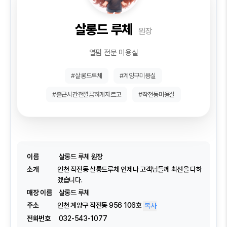
살롱드 루체
원장
열펌 전문 미용실
#살롱드루체
#계양구미용실
#출근시간전깔끔하게자르고
#작전동미용실
이름
살롱드 루체 원장
소개
인천 작전동 살롱드루체 언제나 고객님들께 최선을 다하
겠습니다.
매장 이름
살롱드 루체
주소
인천 계양구 작전동 956 106호
복사
전화번호
032-543-1077