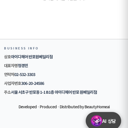
BUSINESS INFO
상호
아이디헤어 반포원베일리점
대표자명
정경민
연락처
02-532-3303
사업자번호
306-20-24586
주소
서울 서초구 반포동 1-1 B1층 아이디헤어 반포 원베일리점
Developed · Produced · Distributed by BeautyHomeai
AI 상담