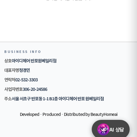
BUSINESS INFO
상호
아이디헤어 반포원베일리점
대표자명
정경민
연락처
02-532-3303
사업자번호
306-20-24586
주소
서울 서초구 반포동 1-1 B1층 아이디헤어 반포 원베일리점
Developed · Produced · Distributed by BeautyHomeai
AI 상담